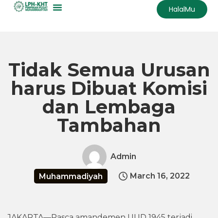
HalalMu
Skip
to
content
Tidak Semua Urusan
harus Dibuat Komisi
dan Lembaga
Tambahan
Admin
March 16, 2022
Muhammadiyah
JAKARTA—Pasca amandemen UUD 1945 terjadi