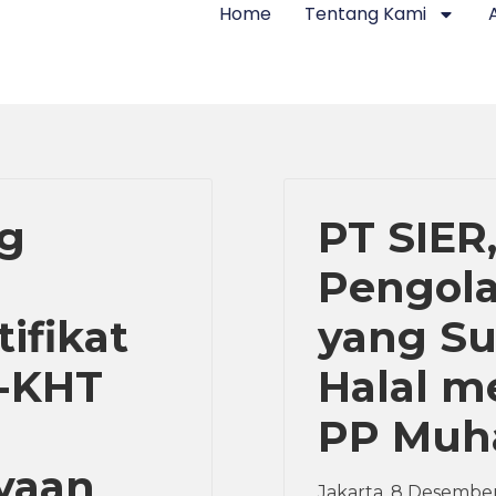
Home
Tentang Kami
ng
PT SIER,
Pengola
ifikat
yang Su
H-KHT
Halal m
PP Muh
yaan
Jakarta, 8 Desember