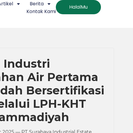
Artikel
Berita
HalalMu
Kontak Kami
 Industri
han Air Pertama
dah Bersertifikasi
elalui LPH-KHT
ammadiyah
 2025 — PT Surabaya Industrial Estate