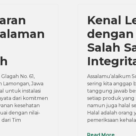
aran
Kenal L
galaman
dengan 
Salah S
ah
Integrit
 Glagah No. 61,
Assalamu’alaikum So
en Lamongan, Jawa
sering kita anggap bi
al untuk instalasi
tanggung jawab bes
nyata dari komitmen
setiap produk yang k
yanan kesehatan
namun juga halal sec
uai dengan nilai-
Halal adalah orang 
 dari Tim
pemeriksaan kehala
Read More