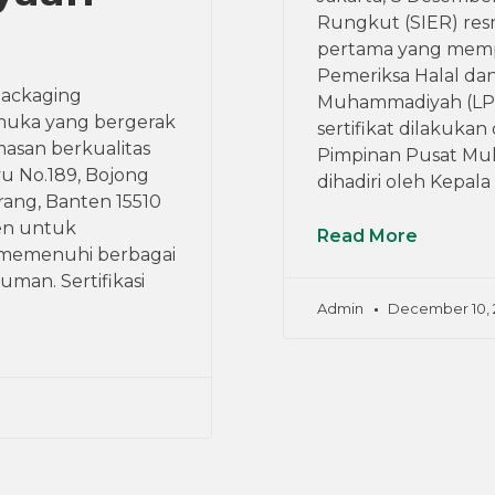
Rungkut (SIER) resm
pertama yang mempe
Pemeriksa Halal dan
Packaging
Muhammadiyah (LP
muka yang bergerak
sertifikat dilakukan
asan berkualitas
Pimpinan Pusat Muh
yu No.189, Bojong
dihadiri oleh Kepal
ang, Banten 15510
en untuk
Read More
 memenuhi berbagai
man. Sertifikasi
Admin
December 10, 