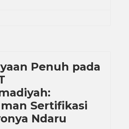
ayaan Penuh pada
T
adiyah:
man Sertifikasi
yonya Ndaru