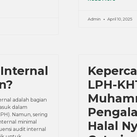
Admin
April 10, 2025
 Internal
Keperc
n?
LPH-KH
Muhamm
ernal adalah bagian
masuk dalam
Pengala
JPH). Namun, sering
Halal N
internal minimal
ensi audit internal
aik untuk