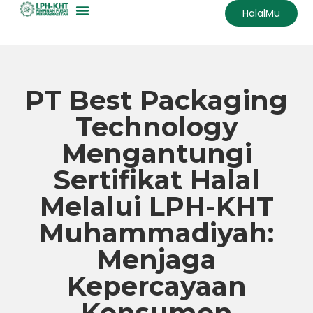
HalalMu
Skip
to
content
PT Best Packaging
Technology
Mengantungi
Sertifikat Halal
Melalui LPH-KHT
Muhammadiyah:
Menjaga
Kepercayaan
Konsumen