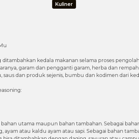
Kuliner
-Mu
 ditambahkan kedala makanan selama proses pengola
taranya, garam dan pengganti garam, herba dan rempa
, saus dan produk sejenis, bumbu dan kodimen dari kede
Seasoning:
ai bahan utama maupun bahan tambahan. Sebagai baha
, ayam atau kaldu ayam atau sapi. Sebagai bahan tambah
g bisa ditambahkan dengan daging, sayuran atau campu