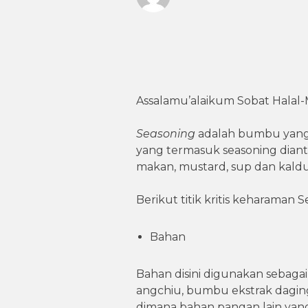
Assalamu’alaikum Sobat Halal
Seasoning
adalah bumbu yang
yang termasuk seasoning dian
makan, mustard, sup dan kaldu
Berikut titik kritis keharaman 
Bahan
Bahan disini digunakan sebag
angchiu, bumbu ekstrak daging
dimana bahan pangan lain yan