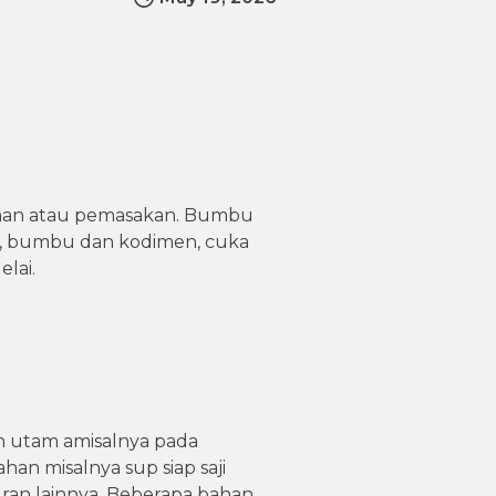
han atau pemasakan. Bumbu
h, bumbu dan kodimen, cuka
lai.
n utam amisalnya pada
an misalnya sup siap saji
ran lainnya. Beberapa bahan