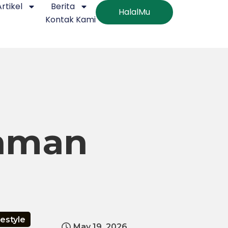
Artikel
Berita
HalalMu
Kontak Kami
raman
festyle
May 19, 2026