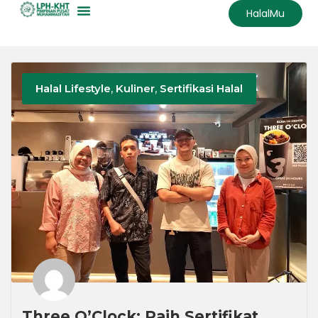
HalalMu
Halal Lifestyle
,
Kuliner
,
Sertifikasi Halal
Three O’Clock: Raih Sertifikat