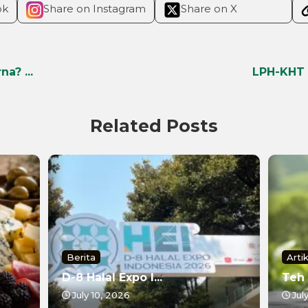
ok
Share on Instagram
Share on X
a? ...
LPH-KHT 
Related Posts
Berita
Arti
D-8 Halal Expo I...
Teh 
July 10, 2026
Jul