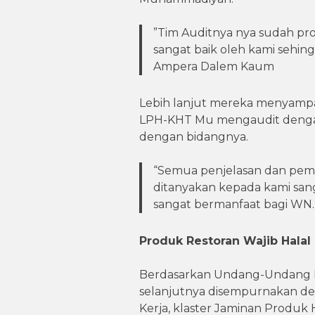
”Tim Auditnya nya sudah pr
sangat baik oleh kami sehin
Ampera Dalem Kaum
Lebih lanjut mereka menyampai
LPH-KHT Mu mengaudit dengan 
dengan bidangnya.
“Semua penjelasan dan pemb
ditanyakan kepada kami sa
sangat bermanfaat bagi WN.A
Produk Restoran Wajib Halal
Berdasarkan Undang-Undang N
selanjutnya disempurnakan d
Kerja, klaster Jaminan Produk