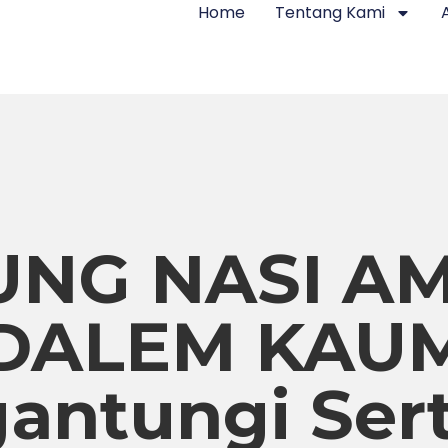
Home
Tentang Kami
NG NASI A
DALEM KAU
ntungi Sert