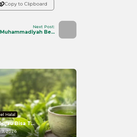
Copy to Clipboard
Next Post:
Muhammadiyah Be...
kel Halal
Hijau Bisa T...
y 7, 2026