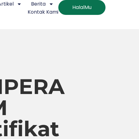
Artikel
Berita
HalalMu
Kontak Kami
MPERA
M
ifikat