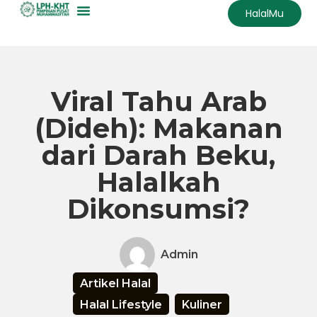
HalalMu
Skip
to
content
Viral Tahu Arab
(Dideh): Makanan
dari Darah Beku,
Halalkah
Dikonsumsi?
Admin
Artikel Halal
Halal Lifestyle
Kuliner