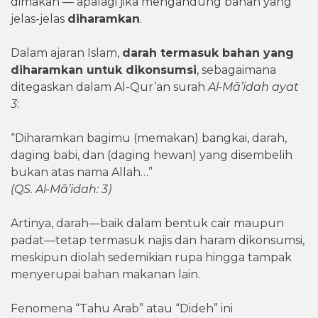
dimakan — apalagi jika mengandung bahan yang
jelas-jelas
diharamkan
.
Dalam ajaran Islam,
darah termasuk bahan yang
diharamkan untuk dikonsumsi
, sebagaimana
ditegaskan dalam Al-Qur’an surah
Al-Mā’idah ayat
3
:
“Diharamkan bagimu (memakan) bangkai, darah,
daging babi, dan (daging hewan) yang disembelih
bukan atas nama Allah…”
(QS. Al-Mā’idah: 3)
Artinya, darah—baik dalam bentuk cair maupun
padat—tetap termasuk najis dan haram dikonsumsi,
meskipun diolah sedemikian rupa hingga tampak
menyerupai bahan makanan lain.
Fenomena “Tahu Arab” atau “Dideh” ini