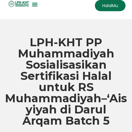
HalalMu
Skip
to
content
LPH-KHT PP
Muhammadiyah
Sosialisasikan
Sertifikasi Halal
untuk RS
Muhammadiyah–‘Ais
yiyah di Darul
Arqam Batch 5