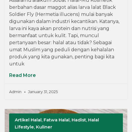
Assalamu’alaikum Sobat Halal-Mu Kosmetik
berbahan dasar maggot alias larva lalat Black
Soldier Fly (Hermetia illucens) mulai banyak
digunakan dalam industri kecantikan. Katanya,
larva ini kaya akan protein dan nutrisi yang
bermanfaat untuk kulit. Tapi, muncul
pertanyaan besar: halal atau tidak? Sebagai
umat Muslim yang peduli dengan kehalalan
produk yang kita gunakan, penting bagi kita
untuk
Read More
Admin
January 31, 2025
Artikel Halal
,
Fatwa Halal
,
Hadist
,
Halal
Lifestyle
,
Kuliner