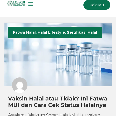
HalalMu
Fatwa Halal
,
Halal Lifestyle
,
Sertifikasi Halal
Vaksin Halal atau Tidak? Ini Fatwa
MUI dan Cara Cek Status Halalnya
Assalamu’alaikum Sobat Halal-Mu! Isu vaksin